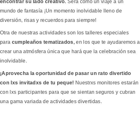
encontrar su lado creativo.
Ser
á
com
o
un
via
je
a
un
mund
o
de
fantas
ía
¡
Un
moment
o
in
ol
vid
able
ll
eno
de
divers
i
ón
,
ris
as
y
rec
uer
dos
para
s
iem
pre
!
O
tra
de
nu
est
ras
act
ivid
ades
son
los
tal
le
res
es
pe
cial
es
para
cumpleaños tematizados,
en
los
que
te
ay
ud
are
mos
a
cre
ar
un
a
at
m
ó
s
fer
a
ú
n
ica
que
har
á
que
la
celebr
aci
ón
sea
in
ol
vid
able
.
¡Aprovecha la oportunidad de pasar un rato divertido
con lxs invitadxs de tu peque!
Nu
est
rxs
mon
it
ores
est
ar
án
con
l
xs
participant
es
para
que
se
s
ient
an
se
g
uro
s
y
cub
ran
un
a
g
ama
vari
ada
de
act
ivid
ades
divert
idas
.