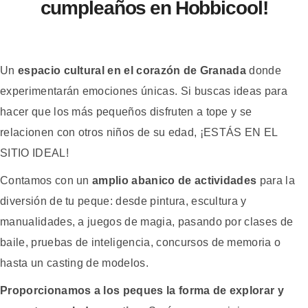
cumpleaños en Hobbicool!
Un
espacio cultural en el corazón de Granada
d
onde
experiment
ar
án
em
oc
ion
es
ú
nic
as
.
Si
bus
cas
ideas
para
h
acer
que
los
m
ás
pe
que
ñ
os
dis
fr
uten
a
to
pe
y
se
rel
acion
en
con
ot
ros
ni
ñ
os
de
su
ed
ad
,
¡ESTÁS EN EL
SITIO IDEAL
!
Contamos con un
amplio abanico de actividades
para la
diversión de tu peque:
des
de
pint
ura
,
esc
ult
ura
y
manual
id
ades
,
a
j
ue
g
os
de
mag
ia
,
pas
ando
por
cl
ases
de
ba
ile
,
pr
ue
bas
de
intel
igen
cia
,
conc
urs
os
de
mem
oria
o
hast
a
un
casting
de
model
os.
Proporcionamos a los peques la forma de explorar y